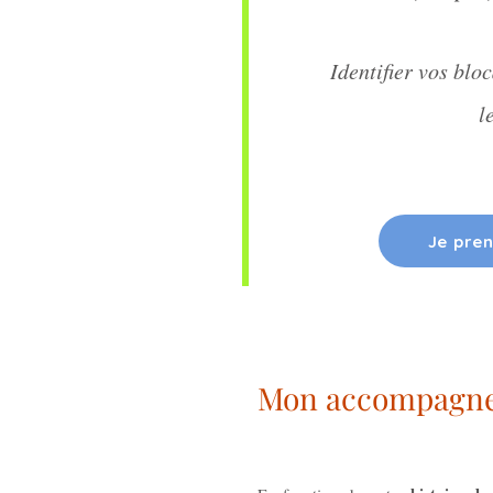
Identifier vos blo
l
Je pre
Mon accompagn