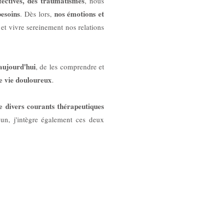
fectives, des traumatismes
, nous
besoins
nos émotions et
. Dès lors,
t vivre sereinement nos relations
 aujourd'hui
, de les comprendre et
e vie douloureux
.
 de divers courants thérapeutiques
'un, j'intègre également ces deux