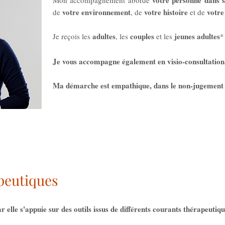
votre personne dans s
Mon accompagnement aborde
votre environnement
votre histoire
votre
de
, de
et de
adultes
couples
jeunes adultes
Je reçois les
, les
et les
*
Je vous accompagne également en visio-consultation
Ma démarche est empathique, dans le non-jugement e
peutiques
r elle s'appuie sur des outils issus de différents courants thérapeutiqu