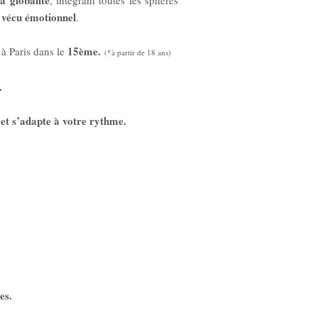
a globalité
, intégrant toutes les sphères
 vécu émotionnel
.
15ème
.
 à Paris dans le
(*à partir de 18 ans)
.
t s’adapte à votre rythme.
es.