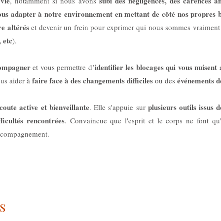
 vie
subi des négligences, des carences af
, notamment si nous avons
 nous adapter à notre environnement en mettant de côté nos propres 
e altérés
et devenir un frein pour exprimer qui nous sommes vraiment e
 etc
).
compagner
identifier les blocages qui vous nuisent
et vous permettre d’
faire face à des changements difficiles
événements d
us aider à
ou des
coute active et bienveillante
plusieurs outils issus
. Elle s'appuie sur
ficultés rencontrées
. Convaincue que l'esprit et le corps ne font qu
accompagnement.
s