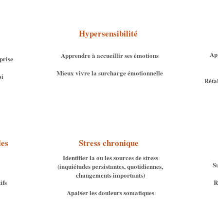
Hypersensibilité
Ap
Apprendre à accueillir ses émotions
prise
Mieux vivre la surcharge émotionnelle
oi
Rétab
les
Stress chronique
Identifier la ou les sources de stress
S
(inquiétudes persistantes, quotidiennes,
changements importants)
ifs
R
​Apaiser les douleurs somatiques